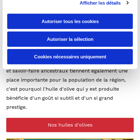
Afficher les détails
Ainsi dans les Pouilles, le climat est idéal pour que
les oliviers prospèrent et assurent une récolte
Autoriser tous les cookies
annuelle optimale, faisant de ce fruit si modeste,
l'une des plus grandes sources de revenus de la
Autoriser la sélection
région.
Cookies nécessaires uniquement
Les traditions et la transmission des connaissances
et savoir-faire ancestraux tiennent également une
place importante pour la population de la région,
c'est pourquoi l'huile d'olive qui y est produite
bénéficie d'un goût si subtil et d'un si grand
prestige.
Nos huiles d'olives