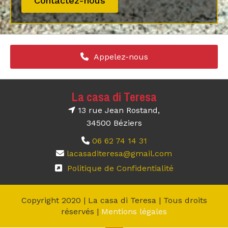
Contactez-nous
Appelez-nous
La casa di Teresa
13 rue Jean Rostand,

34500 Béziers
06 62 74 14 31

lacasaditeresa@gmail.com

Politique de Confidentialité

Copyright 2020 | La casa di Teresa | Tous droits
réservés |
Mentions légales